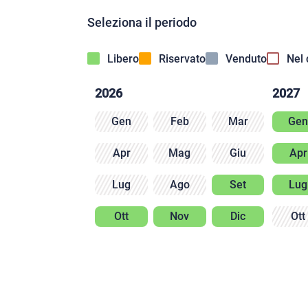
Seleziona il periodo
Libero
Riservato
Venduto
Nel 
2026
2027
Gen
Feb
Mar
Ge
Apr
Mag
Giu
Apr
Lug
Ago
Set
Lug
Ott
Nov
Dic
Ott