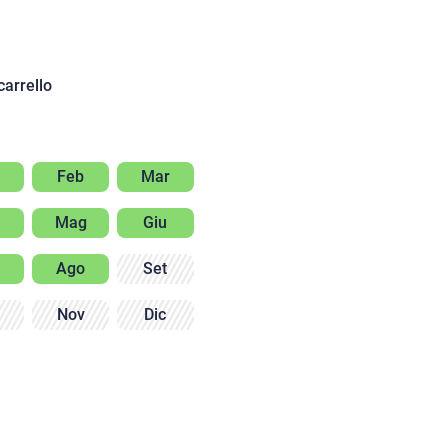
carrello
n
Feb
Mar
Mag
Giu
Ago
Set
Nov
Dic