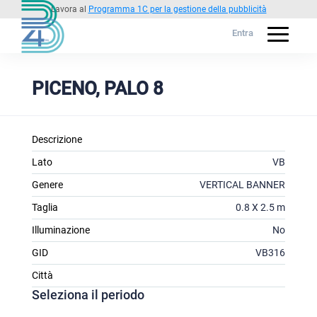
Lavora al
Programma 1C per la gestione della pubblicità
Entra
PICENO, PALO 8
Descrizione
Lato
VB
Genere
VERTICAL BANNER
Taglia
0.8 X 2.5 m
Illuminazione
No
GID
VB316
Città
Seleziona il periodo