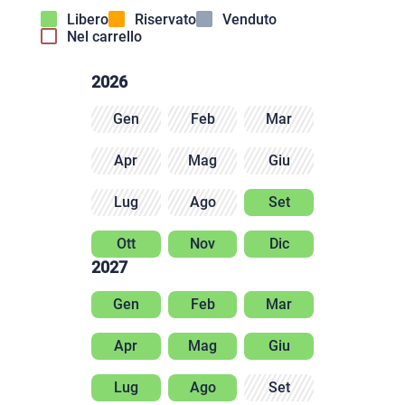
Libero
Riservato
Venduto
Nel carrello
2026
Gen
Feb
Mar
Apr
Mag
Giu
Lug
Ago
Set
Ott
Nov
Dic
2027
Gen
Feb
Mar
Apr
Mag
Giu
Lug
Ago
Set