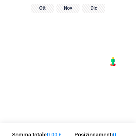
Ott
Nov
Dic
Somma totale
0.00 €
Posizionamenti
0