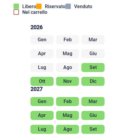
Libero
Riservato
Venduto
Nel carrello
2026
Gen
Feb
Mar
Apr
Mag
Giu
Lug
Ago
Set
Ott
Nov
Dic
2027
Gen
Feb
Mar
Apr
Mag
Giu
Lug
Ago
Set