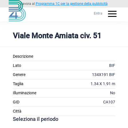
Lavora al
Programma 1C per la gestione della pubblicità
Entra
Viale Monte Amiata civ. 51
Descrizione
Lato
BIF
Genere
134X191 BIF
Taglia
1.34 X 1.91 m
Illuminazione
No
GID
CA107
Città
Seleziona il periodo