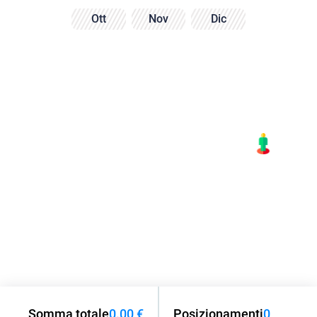
Ott
Nov
Dic
Somma totale
0.00 €
Posizionamenti
0