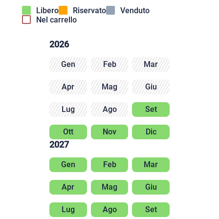
Libero
Riservato
Venduto
Nel carrello
2026
Gen
Feb
Mar
Apr
Mag
Giu
Lug
Ago
Set
Ott
Nov
Dic
2027
Gen
Feb
Mar
Apr
Mag
Giu
Lug
Ago
Set