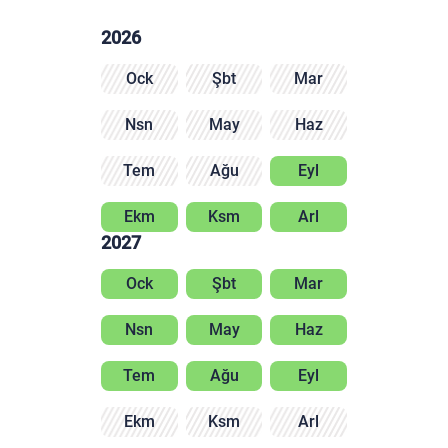
2026
Ock
Şbt
Mar
Nsn
May
Haz
Tem
Ağu
Eyl
Ekm
Ksm
Arl
2027
Ock
Şbt
Mar
Nsn
May
Haz
Tem
Ağu
Eyl
Ekm
Ksm
Arl