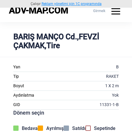
Çalışır
Reklam yönetimi için 1C programında
ADV-MAP.COM
Girmek
BARIŞ MANÇO Cd.,FEVZİ
ÇAKMAK,Tire
Yan
B
Tip
RAKET
Boyut
1 X 2 m
Aydınlatma
Yok
GID
11331-1-B
Dönem seçin
Bedava
Ayrılmış
Satıldı
Sepetinde