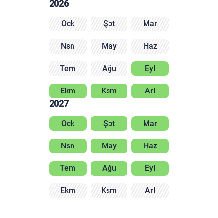
2026
Ock
Şbt
Mar
Nsn
May
Haz
Tem
Ağu
Eyl
Ekm
Ksm
Arl
2027
Ock
Şbt
Mar
Nsn
May
Haz
Tem
Ağu
Eyl
Ekm
Ksm
Arl