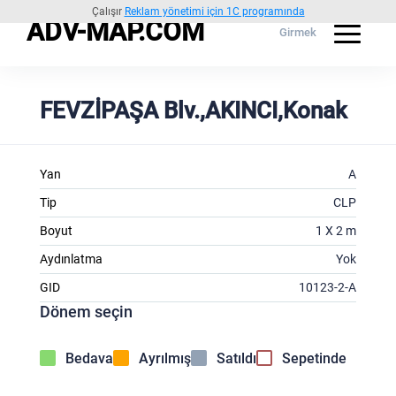
Çalışır
Reklam yönetimi için 1C programında
ADV-MAP.COM
Girmek
FEVZİPAŞA Blv.,AKINCI,Konak
Yan
A
Tip
CLP
Boyut
1 X 2 m
Aydınlatma
Yok
GID
10123-2-A
Dönem seçin
Bedava
Ayrılmış
Satıldı
Sepetinde