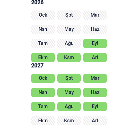
2026
Ock
Şbt
Mar
Nsn
May
Haz
Tem
Ağu
Eyl
Ekm
Ksm
Arl
2027
Ock
Şbt
Mar
Nsn
May
Haz
Tem
Ağu
Eyl
Ekm
Ksm
Arl