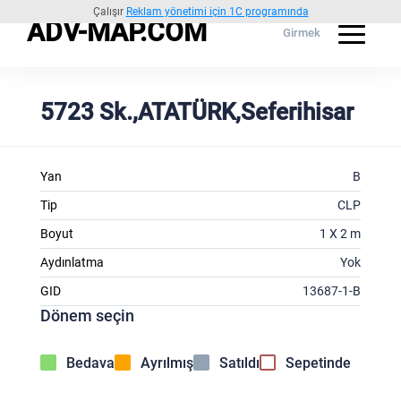
Çalışır
Reklam yönetimi için 1C programında
ADV-MAP.COM
Girmek
5723 Sk.,ATATÜRK,Seferihisar
Yan
B
Tip
CLP
Boyut
1 X 2 m
Aydınlatma
Yok
GID
13687-1-B
Dönem seçin
Bedava
Ayrılmış
Satıldı
Sepetinde