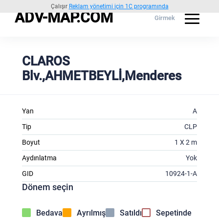
Çalışır
Reklam yönetimi için 1C programında
ADV-MAP.COM
Girmek
CLAROS
Blv.,AHMETBEYLİ,Menderes
Yan
A
Tip
CLP
Boyut
1 X 2 m
Aydınlatma
Yok
GID
10924-1-A
Dönem seçin
Bedava
Ayrılmış
Satıldı
Sepetinde