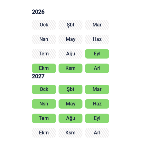
2026
Ock
Şbt
Mar
Nsn
May
Haz
Tem
Ağu
Eyl
Ekm
Ksm
Arl
2027
Ock
Şbt
Mar
Nsn
May
Haz
Tem
Ağu
Eyl
Ekm
Ksm
Arl