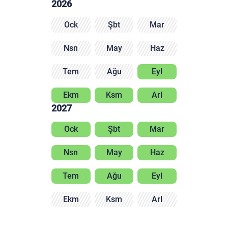
2026
Ock
Şbt
Mar
Nsn
May
Haz
Tem
Ağu
Eyl
Ekm
Ksm
Arl
2027
Ock
Şbt
Mar
Nsn
May
Haz
Tem
Ağu
Eyl
Ekm
Ksm
Arl