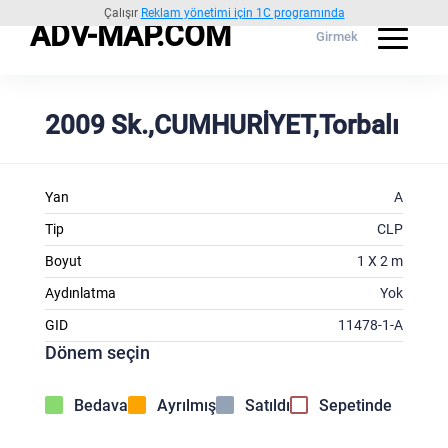
Çalışır
Reklam yönetimi için 1C programında
ADV-MAP.COM
Girmek
2009 Sk.,CUMHURİYET,Torbalı
Yan
A
Tip
CLP
Boyut
1 X 2 m
Aydınlatma
Yok
GID
11478-1-A
Dönem seçin
Bedava
Ayrılmış
Satıldı
Sepetinde