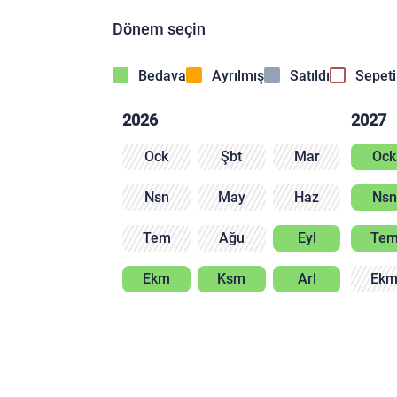
Dönem seçin
Bedava
Ayrılmış
Satıldı
Sepet
2026
2027
Ock
Şbt
Mar
Ock
Nsn
May
Haz
Nsn
Tem
Ağu
Eyl
Te
Ekm
Ksm
Arl
Ek