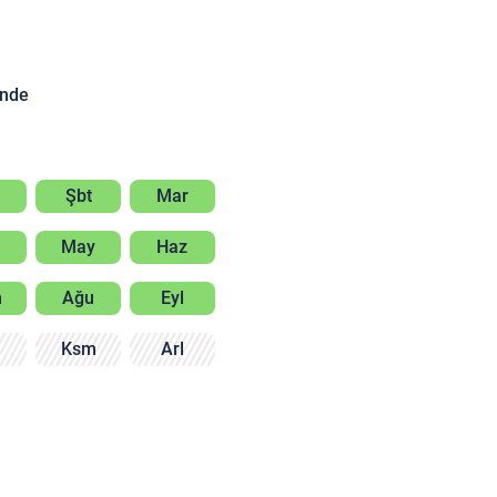
inde
Şbt
Mar
May
Haz
m
Ağu
Eyl
m
Ksm
Arl