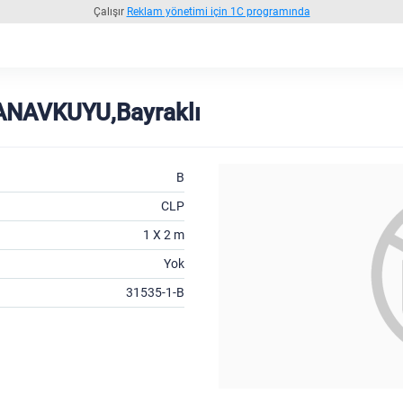
Çalışır
Reklam yönetimi için 1C programında
ANAVKUYU,Bayraklı
B
CLP
1 X 2 m
Yok
31535-1-B