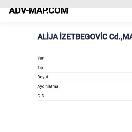
ADV-MAP.COM
ALİJA İZETBEGOVİC Cd.,M
Yan
Tip
Boyut
Aydınlatma
GID