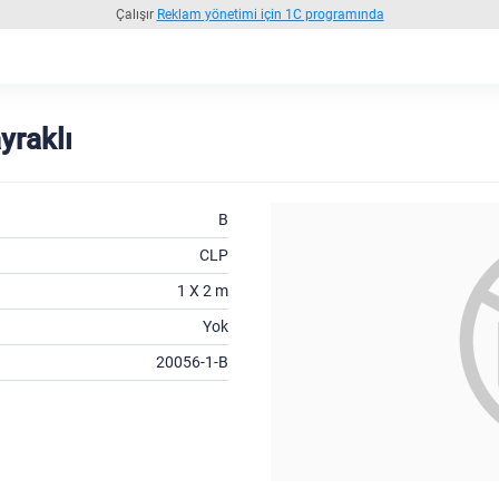
Çalışır
Reklam yönetimi için 1C programında
raklı
B
CLP
1 X 2 m
Yok
20056-1-B