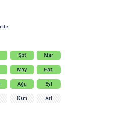
inde
Şbt
Mar
May
Haz
m
Ağu
Eyl
m
Ksm
Arl