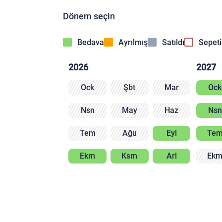
Dönem seçin
Bedava
Ayrılmış
Satıldı
Sepet
2026
2027
Ock
Şbt
Mar
Ock
Nsn
May
Haz
Nsn
Tem
Ağu
Eyl
Te
Ekm
Ksm
Arl
Ek