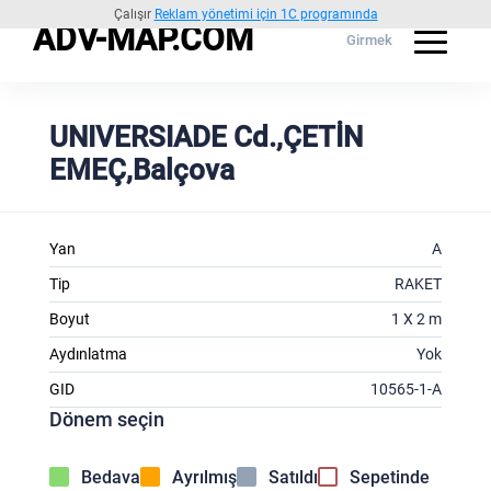
Çalışır
Reklam yönetimi için 1C programında
ADV-MAP.COM
Girmek
UNIVERSIADE Cd.,ÇETİN
EMEÇ,Balçova
Yan
A
Tip
RAKET
Boyut
1 X 2 m
Aydınlatma
Yok
GID
10565-1-A
Dönem seçin
Bedava
Ayrılmış
Satıldı
Sepetinde