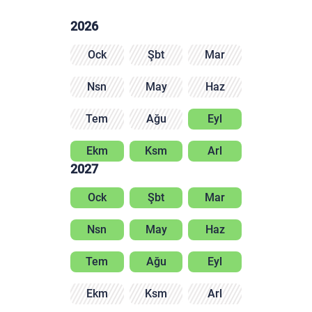
2026
Ock
Şbt
Mar
Nsn
May
Haz
Tem
Ağu
Eyl
Ekm
Ksm
Arl
2027
Ock
Şbt
Mar
Nsn
May
Haz
Tem
Ağu
Eyl
Ekm
Ksm
Arl