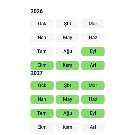
2026
Ock
Şbt
Mar
Nsn
May
Haz
Tem
Ağu
Eyl
Ekm
Ksm
Arl
2027
Ock
Şbt
Mar
Nsn
May
Haz
Tem
Ağu
Eyl
Ekm
Ksm
Arl