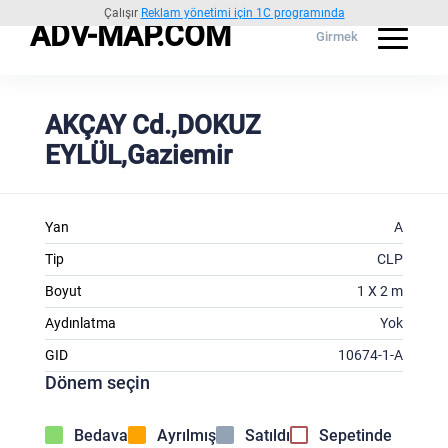
Çalışır
Reklam yönetimi için 1C programında
ADV-MAP.COM
Girmek
AKÇAY Cd.,DOKUZ
EYLÜL,Gaziemir
Yan
A
Tip
CLP
Boyut
1 X 2 m
Aydınlatma
Yok
GID
10674-1-A
Dönem seçin
Bedava
Ayrılmış
Satıldı
Sepetinde