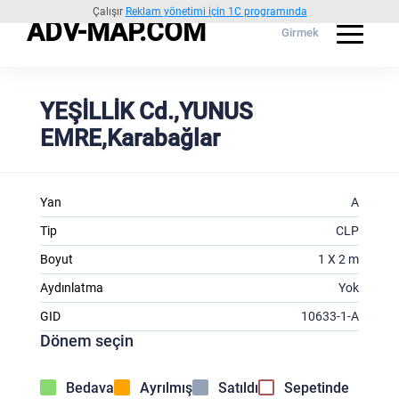
Çalışır
Reklam yönetimi için 1C programında
ADV-MAP.COM
Girmek
YEŞİLLİK Cd.,YUNUS
EMRE,Karabağlar
Yan
A
Tip
CLP
Boyut
1 X 2 m
Aydınlatma
Yok
GID
10633-1-A
Dönem seçin
Bedava
Ayrılmış
Satıldı
Sepetinde