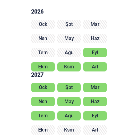
2026
Ock
Şbt
Mar
Nsn
May
Haz
Tem
Ağu
Eyl
Ekm
Ksm
Arl
2027
Ock
Şbt
Mar
Nsn
May
Haz
Tem
Ağu
Eyl
Ekm
Ksm
Arl