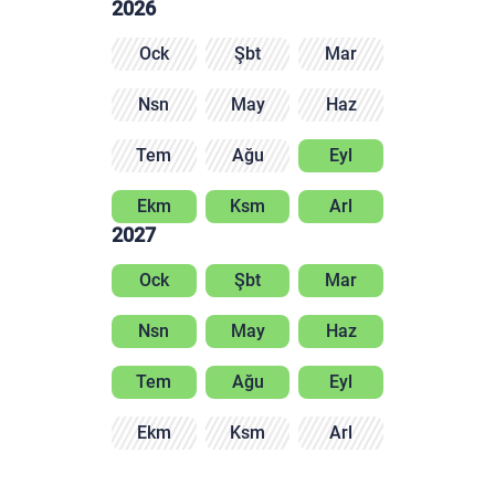
2026
Ock
Şbt
Mar
Nsn
May
Haz
Tem
Ağu
Eyl
Ekm
Ksm
Arl
2027
Ock
Şbt
Mar
Nsn
May
Haz
Tem
Ağu
Eyl
Ekm
Ksm
Arl