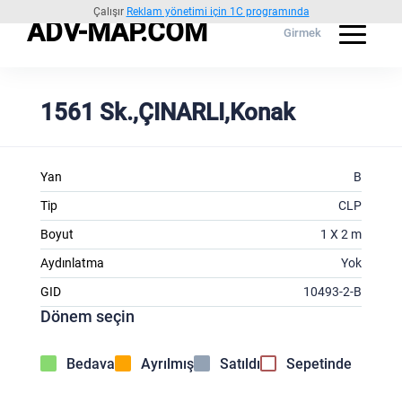
Çalışır
Reklam yönetimi için 1C programında
ADV-MAP.COM
Girmek
1561 Sk.,ÇINARLI,Konak
Yan
B
Tip
CLP
Boyut
1 X 2 m
Aydınlatma
Yok
GID
10493-2-B
Dönem seçin
Bedava
Ayrılmış
Satıldı
Sepetinde