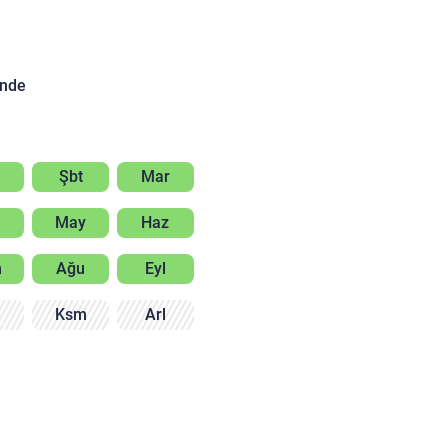
inde
Şbt
Mar
May
Haz
m
Ağu
Eyl
m
Ksm
Arl