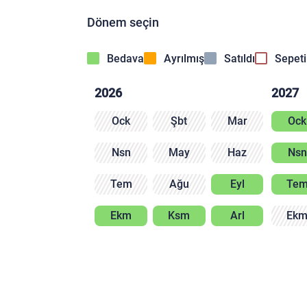
Dönem seçin
Bedava
Ayrılmış
Satıldı
Sepet
2026
2027
Ock
Şbt
Mar
Ock
Nsn
May
Haz
Nsn
Tem
Ağu
Eyl
Te
Ekm
Ksm
Arl
Ek