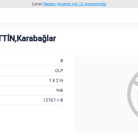
Çalışır
Reklam yönetimi için 1C programında
TİN,Karabağlar
B
CLP
1 X 2 m
Yok
12767-1-B