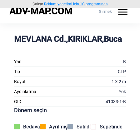
Çalışır
Reklam yönetimi için 1C programında
ADV-MAP.COM
Girmek
MEVLANA Cd.,KIRIKLAR,Buca
Yan
B
Tip
CLP
Boyut
1 X 2 m
Aydınlatma
Yok
GID
41033-1-B
Dönem seçin
Bedava
Ayrılmış
Satıldı
Sepetinde