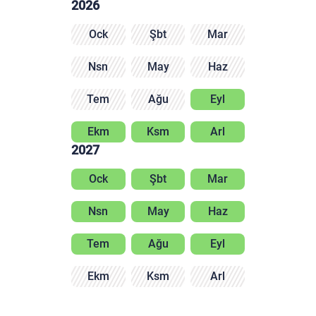
2026
Ock
Şbt
Mar
Nsn
May
Haz
Tem
Ağu
Eyl
Ekm
Ksm
Arl
2027
Ock
Şbt
Mar
Nsn
May
Haz
Tem
Ağu
Eyl
Ekm
Ksm
Arl