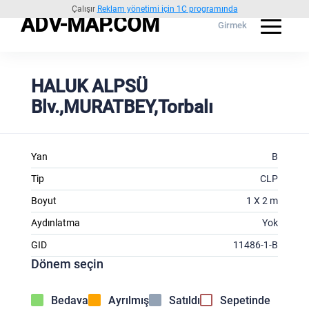
Çalışır
Reklam yönetimi için 1C programında
ADV-MAP.COM
Girmek
HALUK ALPSÜ
Blv.,MURATBEY,Torbalı
Yan
B
Tip
CLP
Boyut
1 X 2 m
Aydınlatma
Yok
GID
11486-1-B
Dönem seçin
Bedava
Ayrılmış
Satıldı
Sepetinde