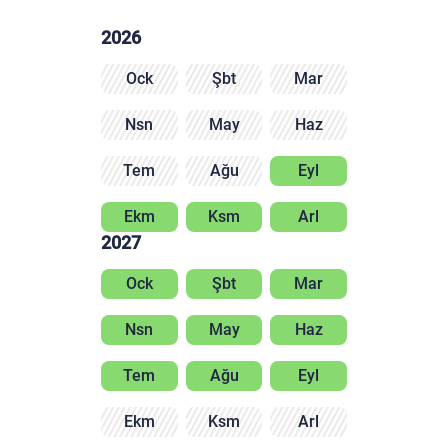
2026
Ock
Şbt
Mar
Nsn
May
Haz
Tem
Ağu
Eyl
Ekm
Ksm
Arl
2027
Ock
Şbt
Mar
Nsn
May
Haz
Tem
Ağu
Eyl
Ekm
Ksm
Arl