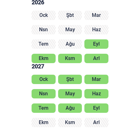
2026
Ock
Şbt
Mar
Nsn
May
Haz
Tem
Ağu
Eyl
Ekm
Ksm
Arl
2027
Ock
Şbt
Mar
Nsn
May
Haz
Tem
Ağu
Eyl
Ekm
Ksm
Arl