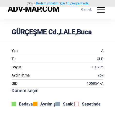
Çalışır
Reklam yönetimi için 1C programında
ADV-MAP.COM
Girmek
GÜRÇEŞME Cd.,LALE,Buca
Yan
A
Tip
CLP
Boyut
1 X 2 m
Aydınlatma
Yok
GID
10585-1-A
Dönem seçin
Bedava
Ayrılmış
Satıldı
Sepetinde