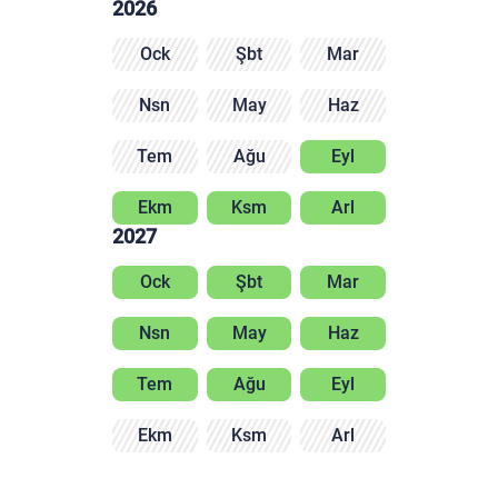
2026
Ock
Şbt
Mar
Nsn
May
Haz
Tem
Ağu
Eyl
Ekm
Ksm
Arl
2027
Ock
Şbt
Mar
Nsn
May
Haz
Tem
Ağu
Eyl
Ekm
Ksm
Arl