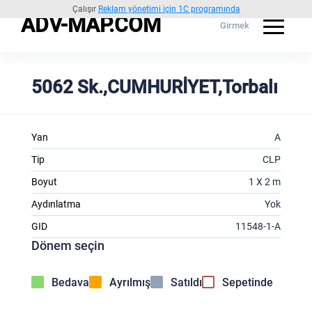
Çalışır
Reklam yönetimi için 1C programında
ADV-MAP.COM
Girmek
5062 Sk.,CUMHURİYET,Torbalı
Yan
A
Tip
CLP
Boyut
1 X 2 m
Aydınlatma
Yok
GID
11548-1-A
Dönem seçin
Bedava
Ayrılmış
Satıldı
Sepetinde