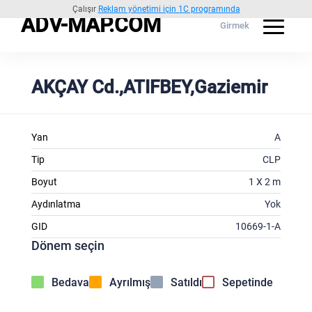
Çalışır
Reklam yönetimi için 1C programında
ADV-MAP.COM
Girmek
AKÇAY Cd.,ATIFBEY,Gaziemir
Yan
A
Tip
CLP
Boyut
1 X 2 m
Aydınlatma
Yok
GID
10669-1-A
Dönem seçin
Bedava
Ayrılmış
Satıldı
Sepetinde