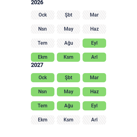
2026
Ock
Şbt
Mar
Nsn
May
Haz
Tem
Ağu
Eyl
Ekm
Ksm
Arl
2027
Ock
Şbt
Mar
Nsn
May
Haz
Tem
Ağu
Eyl
Ekm
Ksm
Arl