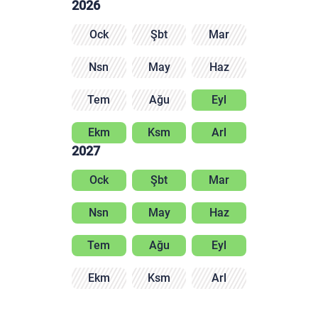
2026
Ock
Şbt
Mar
Nsn
May
Haz
Tem
Ağu
Eyl
Ekm
Ksm
Arl
2027
Ock
Şbt
Mar
Nsn
May
Haz
Tem
Ağu
Eyl
Ekm
Ksm
Arl