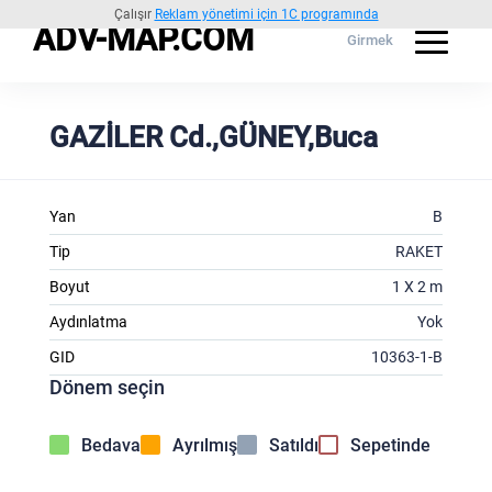
Çalışır
Reklam yönetimi için 1C programında
ADV-MAP.COM
Girmek
GAZİLER Cd.,GÜNEY,Buca
Yan
B
Tip
RAKET
Boyut
1 X 2 m
Aydınlatma
Yok
GID
10363-1-B
Dönem seçin
Bedava
Ayrılmış
Satıldı
Sepetinde