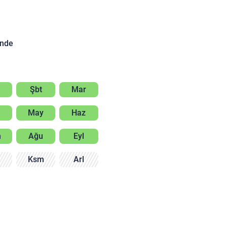
inde
Şbt
Mar
May
Haz
m
Ağu
Eyl
m
Ksm
Arl