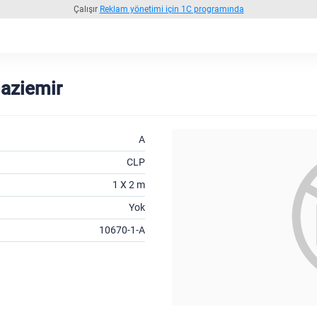
Çalışır
Reklam yönetimi için 1C programında
aziemir
A
CLP
1 X 2 m
Yok
10670-1-A