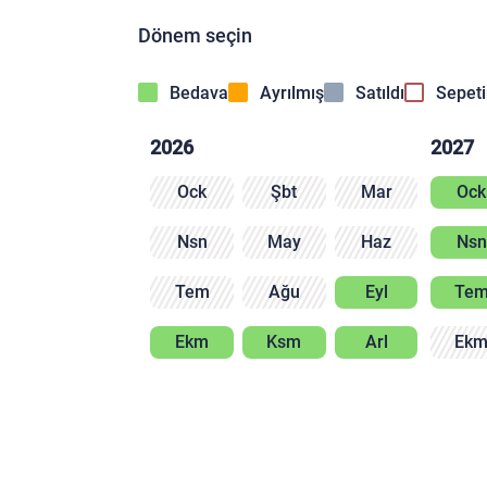
Dönem seçin
Bedava
Ayrılmış
Satıldı
Sepet
2026
2027
Ock
Şbt
Mar
Ock
Nsn
May
Haz
Nsn
Tem
Ağu
Eyl
Te
Ekm
Ksm
Arl
Ek